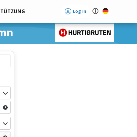
STÜTZUNG
Log In
amn