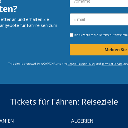
ten?
etter an und erhalten Sie
angebote für Fährreisen zum
Ich akzeptiere die
Datenschutzbestim
Melden Sie
This site is protected by reCAPTCHA and the
and
app
Google Privacy Policy
Terms of Service
Tickets für Fähren: Reiseziele
ANIEN
ALGERIEN