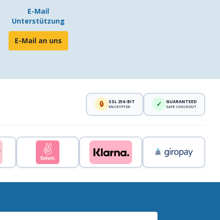
E-Mail
Unterstützung
E-Mail an uns
SSL 256-BIT
GUARANTEED
🔒
✓
ENCRYPTED
SAFE CHECKOUT