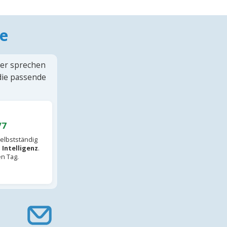
e
ter sprechen
 die passende
/7
elbstständig
 Intelligenz
.
en Tag.