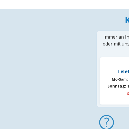
Immer an Ih
oder mit uns
Tele
Mo-Sam:
Sonntag:
1
G