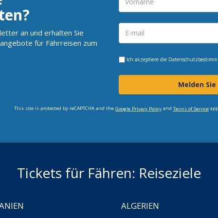
ten?
etter an und erhalten Sie
angebote für Fährreisen zum
Ich akzeptiere die
Datenschutzbestim
Melden Sie
This site is protected by reCAPTCHA and the
and
app
Google Privacy Policy
Terms of Service
Tickets für Fähren: Reiseziele
ANIEN
ALGERIEN