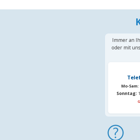
Immer an Ih
oder mit uns
Tele
Mo-Sam:
Sonntag:
1
G