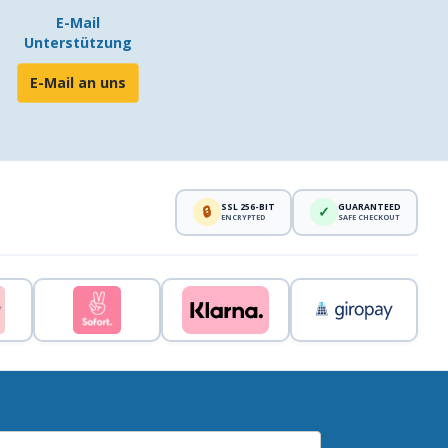
E-Mail
Unterstützung
E-Mail an uns
SSL 256-BIT
GUARANTEED
🔒
✓
ENCRYPTED
SAFE CHECKOUT