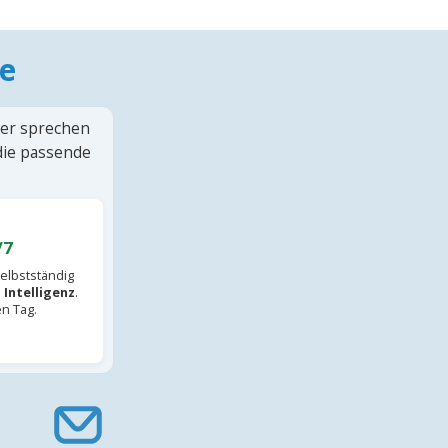
e
ter sprechen
 die passende
/7
elbstständig
 Intelligenz
.
en Tag.