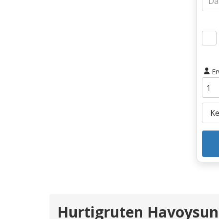
E
Hurtigruten Havoysu