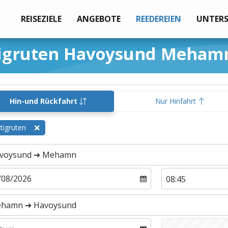
REISEZIELE
ANGEBOTE
REEDEREIEN
UNTER
tigruten Havoysund Meham
Hin-und Rückfahrt
Nur Hinfahrt
tigruten