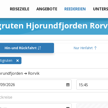
REISEZIELE
ANGEBOTE
REEDEREIEN
UNTER
gruten Hjorundfjorden Rorv
Hin-und Rückfahrt
Nur Hinfahrt
tigruten