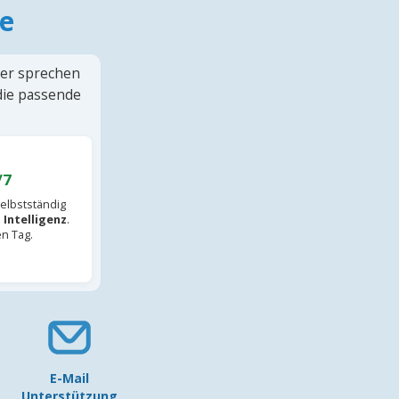
e
ter sprechen
 die passende
/7
elbstständig
 Intelligenz
.
en Tag.
E-Mail
Unterstützung