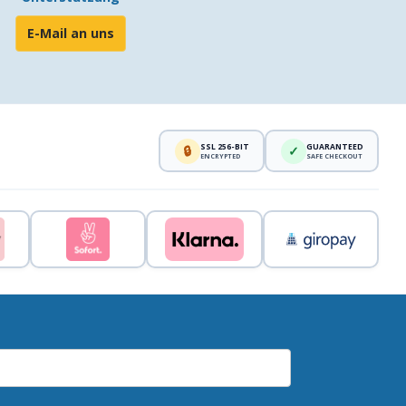
E-Mail an uns
SSL 256-BIT
GUARANTEED
🔒
✓
ENCRYPTED
SAFE CHECKOUT