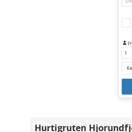
E
Hurtigruten Hjorundfj