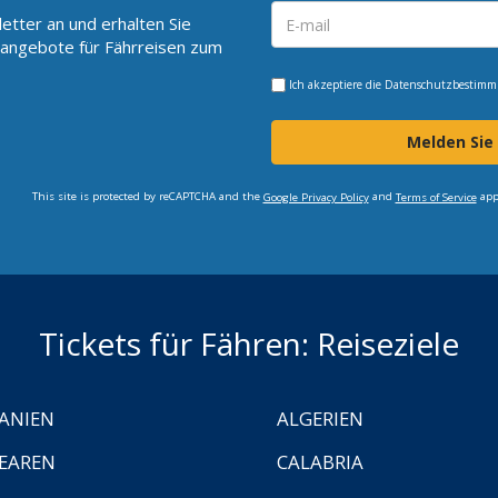
etter an und erhalten Sie
angebote für Fährreisen zum
Ich akzeptiere die
Datenschutzbestim
Melden Sie
This site is protected by reCAPTCHA and the
and
app
Google Privacy Policy
Terms of Service
Tickets für Fähren: Reiseziele
ANIEN
ALGERIEN
EAREN
CALABRIA