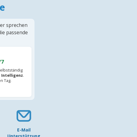
e
ter sprechen
 die passende
/7
elbstständig
 Intelligenz
.
en Tag.
E-Mail
Unterstützung