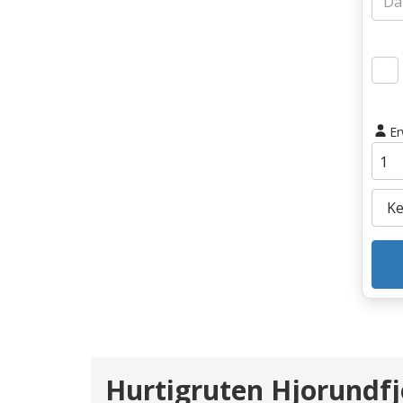
E
Hurtigruten Hjorundfj