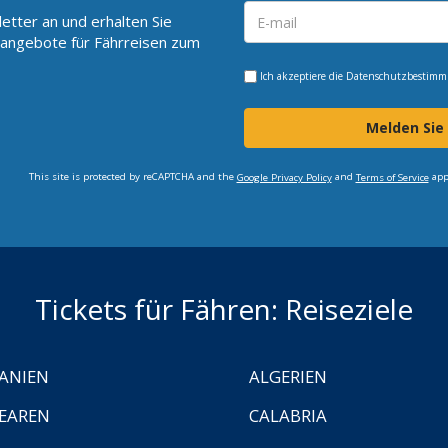
etter an und erhalten Sie
angebote für Fährreisen zum
Ich akzeptiere die
Datenschutzbestim
Melden Sie
This site is protected by reCAPTCHA and the
and
app
Google Privacy Policy
Terms of Service
Tickets für Fähren: Reiseziele
ANIEN
ALGERIEN
EAREN
CALABRIA