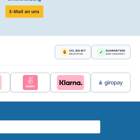
E-Mail an uns
SSL 256-BIT
GUARANTEED
🔒
✓
ENCRYPTED
SAFE CHECKOUT