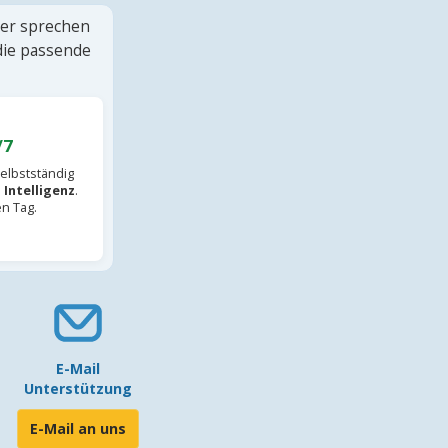
ter sprechen
 die passende
/7
elbstständig
 Intelligenz
.
en Tag.
E-Mail
Unterstützung
E-Mail an uns