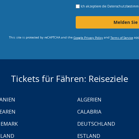
Ich akzeptiere die
Datenschutzbestim
Melden Sie
This site is protected by reCAPTCHA and the
and
app
Google Privacy Policy
Terms of Service
Tickets für Fähren: Reiseziele
ANIEN
ALGERIEN
EAREN
CALABRIA
NEMARK
DEUTSCHLAND
GLAND
ESTLAND