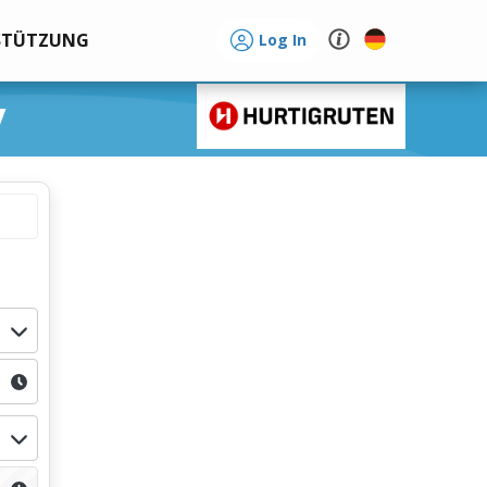
STÜTZUNG
Log In
y