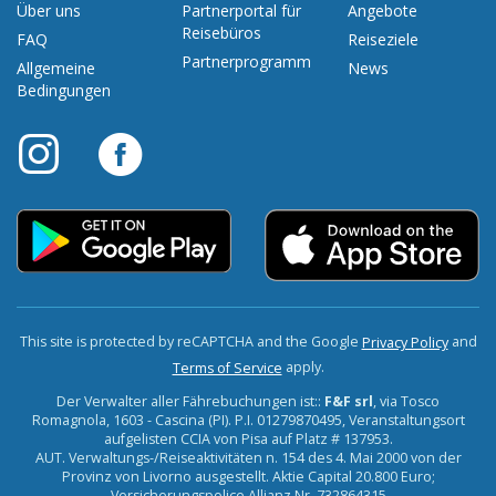
Über uns
Partnerportal für
Angebote
Reisebüros
FAQ
Reiseziele
Partnerprogramm
Allgemeine
News
Bedingungen
This site is protected by reCAPTCHA and the Google
and
Privacy Policy
apply.
Terms of Service
Der Verwalter aller Fährebuchungen ist::
F&F srl
, via Tosco
Romagnola, 1603 - Cascina (PI). P.I. 01279870495, Veranstaltungsort
aufgelisten CCIA von Pisa auf Platz # 137953.
AUT. Verwaltungs-/Reiseaktivitäten n. 154 des 4. Mai 2000 von der
Provinz von Livorno ausgestellt. Aktie Capital 20.800 Euro;
Versicherungspolice Allianz Nr. 732864315