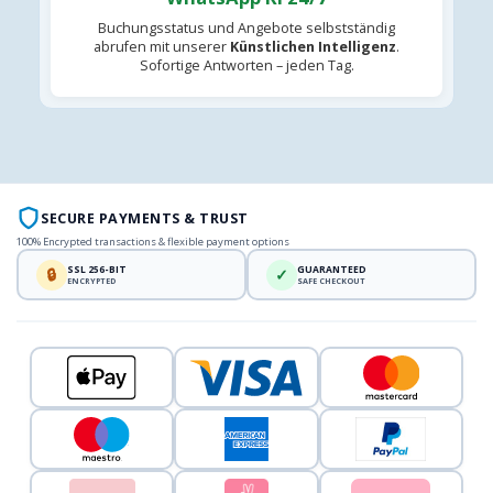
Buchungsstatus und Angebote selbstständig
abrufen mit unserer
Künstlichen Intelligenz
.
Sofortige Antworten – jeden Tag.
SECURE PAYMENTS & TRUST
100% Encrypted transactions & flexible payment options
SSL 256-BIT
GUARANTEED
🔒
✓
ENCRYPTED
SAFE CHECKOUT