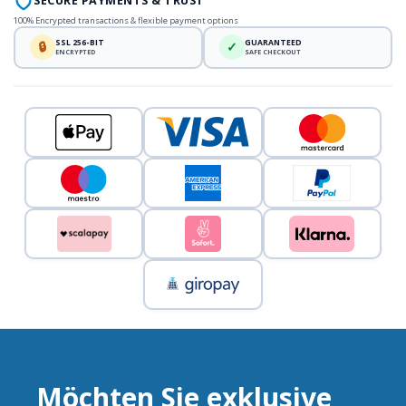
SECURE PAYMENTS & TRUST
100% Encrypted transactions & flexible payment options
SSL 256-BIT
GUARANTEED
🔒
✓
ENCRYPTED
SAFE CHECKOUT
Möchten Sie exklusive