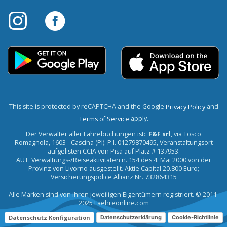
This site is protected by reCAPTCHA and the Google
and
Privacy Policy
apply.
Terms of Service
Der Verwalter aller Fährebuchungen ist::
F&F srl
, via Tosco
Romagnola, 1603 - Cascina (PI). P.I. 01279870495, Veranstaltungsort
aufgelisten CCIA von Pisa auf Platz # 137953.
AUT. Verwaltungs-/Reiseaktivitäten n. 154 des 4. Mai 2000 von der
Provinz von Livorno ausgestellt. Aktie Capital 20.800 Euro;
Versicherungspolice Allianz Nr. 732864315
Alle Marken sind von ihren jeweiligen Eigentümern registriert. © 2011-
2025 Faehreonline.com
Datenschutz Konfiguration
Datenschutzerklärung
Cookie-Richtlinie