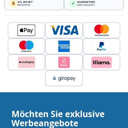
SSL 256-BIT
GUARANTEED
🔒
✓
ENCRYPTED
SAFE CHECKOUT
Möchten Sie exklusive
Werbeangebote