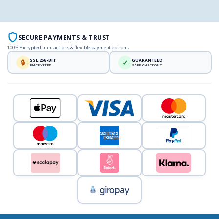
SECURE PAYMENTS & TRUST
100% Encrypted transactions & flexible payment options
SSL 256-BIT
GUARANTEED
🔒
✓
ENCRYPTED
SAFE CHECKOUT