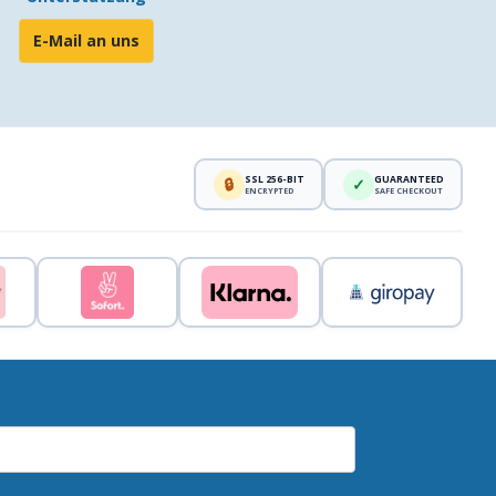
E-Mail an uns
SSL 256-BIT
GUARANTEED
🔒
✓
ENCRYPTED
SAFE CHECKOUT