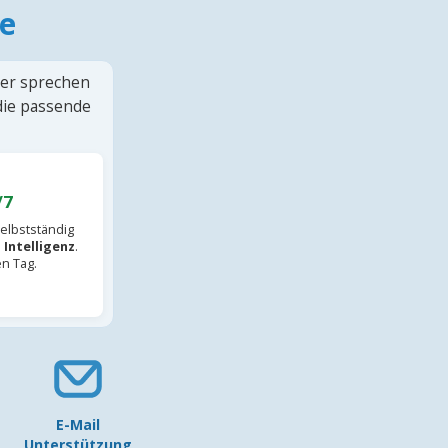
e
ter sprechen
 die passende
/7
elbstständig
 Intelligenz
.
en Tag.
E-Mail
Unterstützung