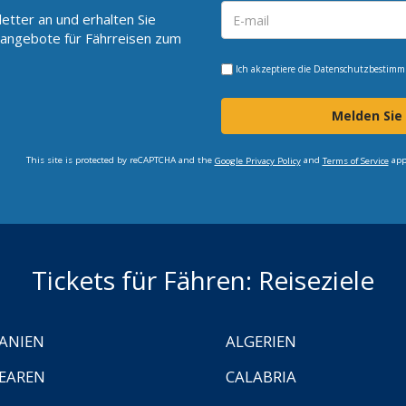
etter an und erhalten Sie
angebote für Fährreisen zum
Ich akzeptiere die
Datenschutzbestim
Melden Sie
This site is protected by reCAPTCHA and the
and
app
Google Privacy Policy
Terms of Service
Tickets für Fähren: Reiseziele
ANIEN
ALGERIEN
EAREN
CALABRIA