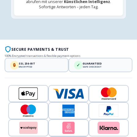
abrufen mit unserer
Künstlichen Intelligenz
.
Sofortige Antworten – jeden Tag.
SECURE PAYMENTS & TRUST
100% Encrypted transactions & flexible payment options
SSL 256-BIT
GUARANTEED
🔒
✓
ENCRYPTED
SAFE CHECKOUT