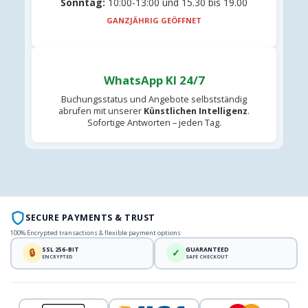
Sonntag:
10:00-13:00 und 15.30 bis 19.00
GANZJÄHRIG GEÖFFNET
WhatsApp KI 24/7
Buchungsstatus und Angebote selbstständig
abrufen mit unserer
Künstlichen Intelligenz
.
Sofortige Antworten – jeden Tag.
SECURE PAYMENTS & TRUST
100% Encrypted transactions & flexible payment options
SSL 256-BIT
GUARANTEED
🔒
✓
ENCRYPTED
SAFE CHECKOUT