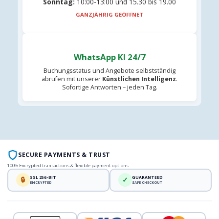
Sonntag:
10:00-13:00 und 15.30 bis 19.00
GANZJÄHRIG GEÖFFNET
WhatsApp KI 24/7
Buchungsstatus und Angebote selbstständig
abrufen mit unserer
Künstlichen Intelligenz
.
Sofortige Antworten – jeden Tag.
SECURE PAYMENTS & TRUST
100% Encrypted transactions & flexible payment options
SSL 256-BIT
GUARANTEED
🔒
✓
ENCRYPTED
SAFE CHECKOUT