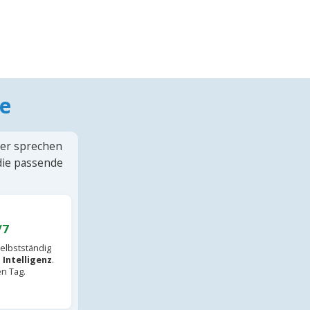
e
ter sprechen
 die passende
/7
elbstständig
 Intelligenz
.
en Tag.