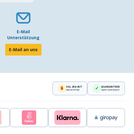
E-Mail
Unterstützung
E-Mail an uns
SSL 256-BIT
GUARANTEED
🔒
✓
ENCRYPTED
SAFE CHECKOUT