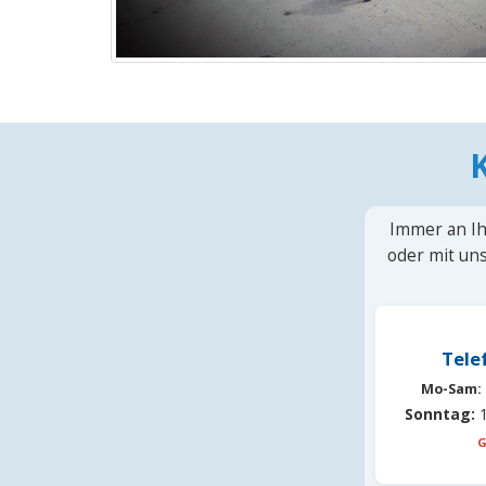
Immer an Ih
oder mit uns
Tele
Mo-Sam:
Sonntag:
1
G