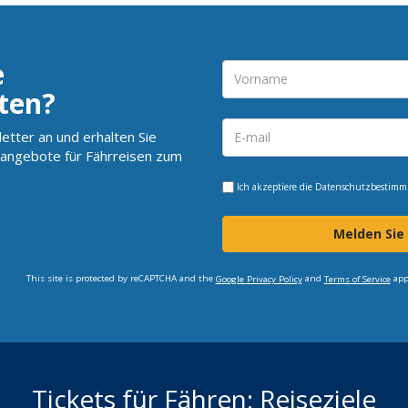
e
ten?
etter an und erhalten Sie
angebote für Fährreisen zum
Ich akzeptiere die
Datenschutzbestim
Melden Sie
This site is protected by reCAPTCHA and the
and
app
Google Privacy Policy
Terms of Service
Tickets für Fähren: Reiseziele