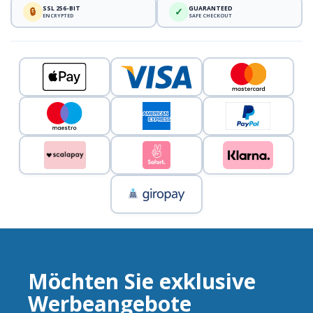
SSL 256-BIT
GUARANTEED
🔒
✓
ENCRYPTED
SAFE CHECKOUT
Möchten Sie exklusive
Werbeangebote