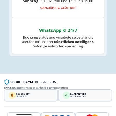
Sonntag:
10:00-13:00 und 15.30 bis 19.00
GANZJÄHRIG GEÖFFNET
WhatsApp KI 24/7
Buchungsstatus und Angebote selbstständig
abrufen mit unserer
Künstlichen Intelligenz
.
Sofortige Antworten – jeden Tag.
SECURE PAYMENTS & TRUST
100% Encrypted transactions & flexible payment options
SSL 256-BIT
GUARANTEED
🔒
✓
ENCRYPTED
SAFE CHECKOUT