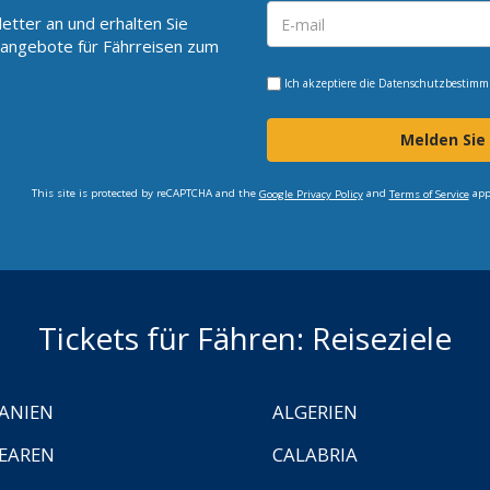
etter an und erhalten Sie
angebote für Fährreisen zum
Ich akzeptiere die
Datenschutzbestim
Melden Sie
This site is protected by reCAPTCHA and the
and
app
Google Privacy Policy
Terms of Service
Tickets für Fähren: Reiseziele
ANIEN
ALGERIEN
EAREN
CALABRIA