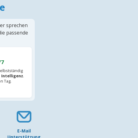
e
ter sprechen
 die passende
/7
elbstständig
 Intelligenz
.
en Tag.
E-Mail
Unterstützung