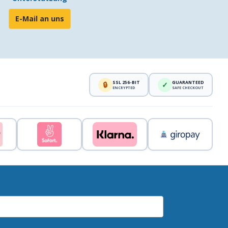
E-Mail an uns
SSL 256-BIT
GUARANTEED
🔒
✓
ENCRYPTED
SAFE CHECKOUT