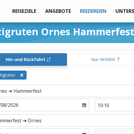
REISEZIELE
ANGEBOTE
REEDEREIEN
UNTER
tigruten Ornes Hammerfes
Hin-und Rückfahrt
Nur Hinfahrt
tigruten