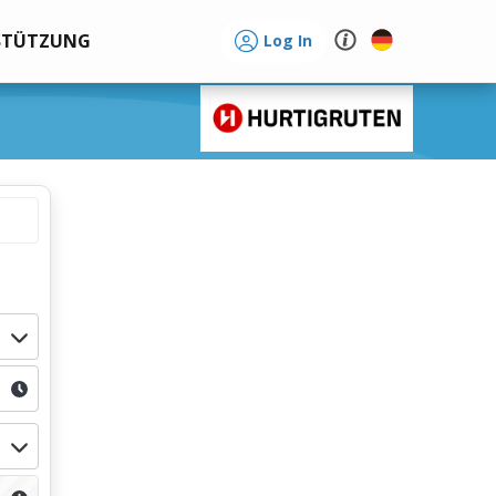
STÜTZUNG
Log In
t