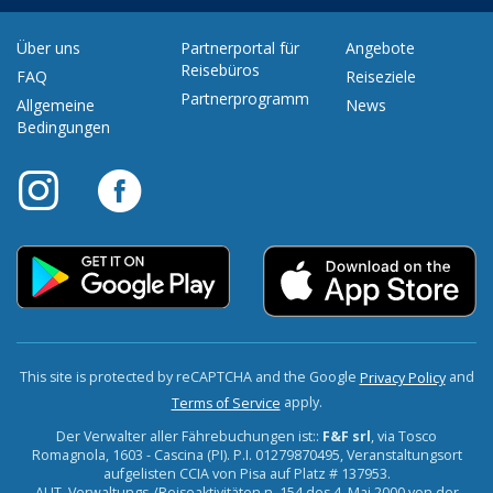
Über uns
Partnerportal für
Angebote
Reisebüros
FAQ
Reiseziele
Partnerprogramm
Allgemeine
News
Bedingungen
This site is protected by reCAPTCHA and the Google
and
Privacy Policy
apply.
Terms of Service
Der Verwalter aller Fährebuchungen ist::
F&F srl
, via Tosco
Romagnola, 1603 - Cascina (PI). P.I. 01279870495, Veranstaltungsort
aufgelisten CCIA von Pisa auf Platz # 137953.
AUT. Verwaltungs-/Reiseaktivitäten n. 154 des 4. Mai 2000 von der