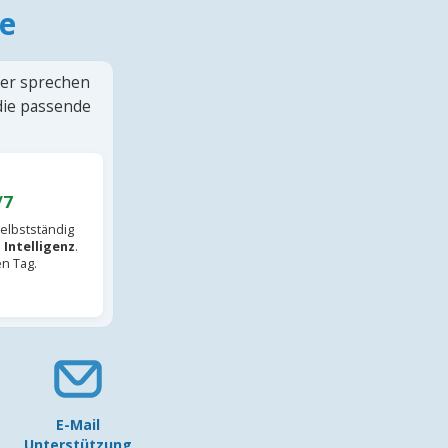
e
ter sprechen
 die passende
/7
elbstständig
 Intelligenz
.
en Tag.
E-Mail
Unterstützung