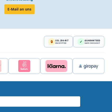
E-Mail an uns
SSL 256-BIT
GUARANTEED
🔒
✓
ENCRYPTED
SAFE CHECKOUT