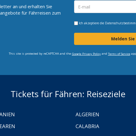
etter an und erhalten Sie
angebote für Fährreisen zum
Ich akzeptiere die
Datenschutzbestim
Melden Sie
This site is protected by reCAPTCHA and the
and
app
Google Privacy Policy
Terms of Service
Tickets für Fähren: Reiseziele
ANIEN
ALGERIEN
EAREN
CALABRIA