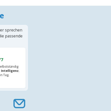
e
ter sprechen
 die passende
/7
elbstständig
 Intelligenz
.
en Tag.