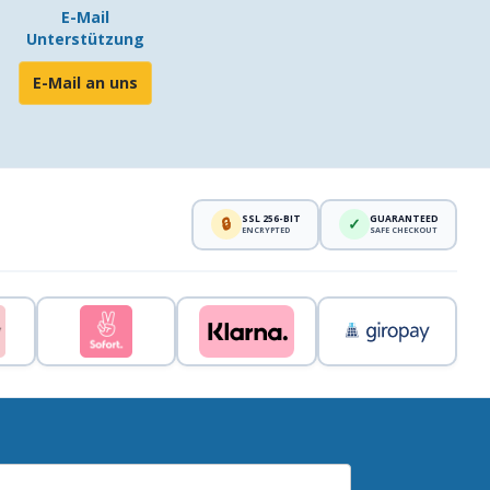
E-Mail
Unterstützung
E-Mail an uns
SSL 256-BIT
GUARANTEED
🔒
✓
ENCRYPTED
SAFE CHECKOUT