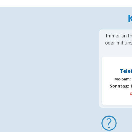
Immer an Ih
oder mit uns
Tele
Mo-Sam:
Sonntag:
1
G