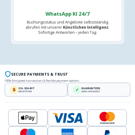
WhatsApp KI 24/7
Buchungsstatus und Angebote selbstständig
abrufen mit unserer
Künstlichen Intelligenz
.
Sofortige Antworten – jeden Tag.
SECURE PAYMENTS & TRUST
100% Encrypted transactions & flexible payment options
SSL 256-BIT
GUARANTEED
🔒
✓
ENCRYPTED
SAFE CHECKOUT