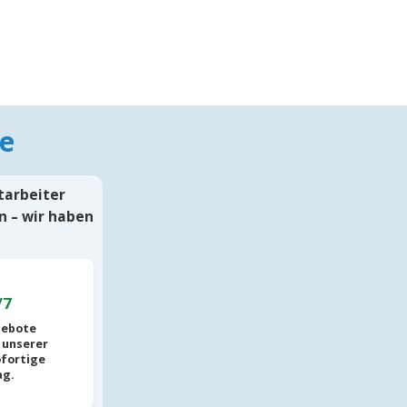
e
itarbeiter
n – wir haben
/7
gebote
 unserer
ofortige
ag.