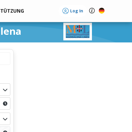
STÜTZUNG
Log In
alena