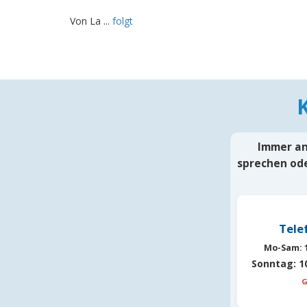
Von La ...
folgt
Immer an 
sprechen ode
Tele
Mo-Sam:
1
Sonntag:
10
G