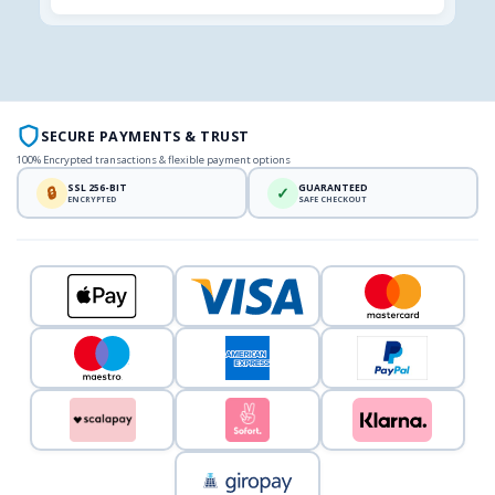
SECURE PAYMENTS & TRUST
100% Encrypted transactions & flexible payment options
SSL 256-BIT
GUARANTEED
🔒
✓
ENCRYPTED
SAFE CHECKOUT