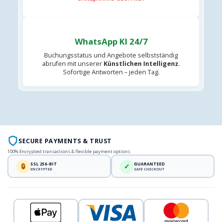
WhatsApp KI 24/7
Buchungsstatus und Angebote selbstständig
abrufen mit unserer
Künstlichen Intelligenz
.
Sofortige Antworten – jeden Tag.
SECURE PAYMENTS & TRUST
100% Encrypted transactions & flexible payment options
SSL 256-BIT
GUARANTEED
🔒
✓
ENCRYPTED
SAFE CHECKOUT