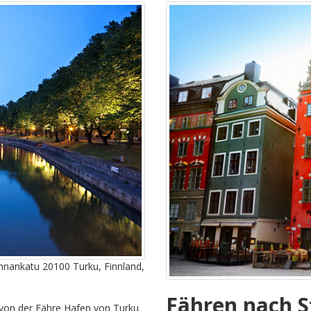
nnankatu 20100 Turku, Finnland,
Fähren nach 
von der Fähre Hafen von Turku