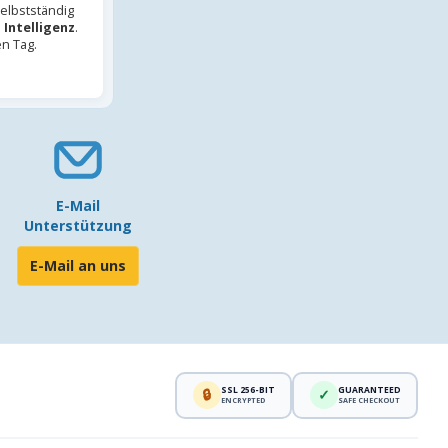
elbstständig
 Intelligenz
.
en Tag.
E-Mail
Unterstützung
E-Mail an uns
SSL 256-BIT
GUARANTEED
🔒
✓
ENCRYPTED
SAFE CHECKOUT