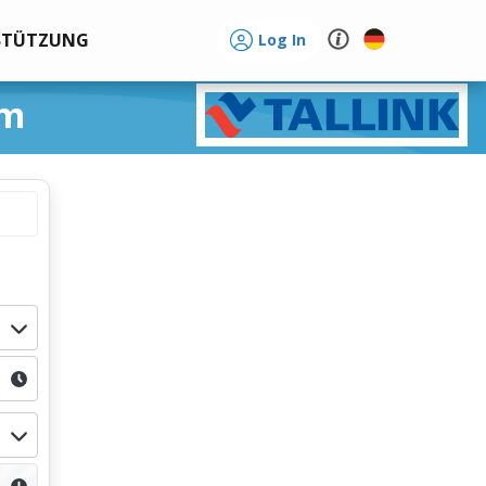
STÜTZUNG
Log In
lm