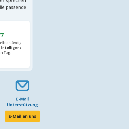
ter sprechen
 die passende
/7
elbstständig
 Intelligenz
.
en Tag.
E-Mail
Unterstützung
E-Mail an uns