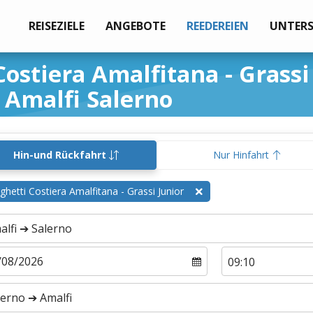
REISEZIELE
ANGEBOTE
REEDEREIEN
UNTER
ostiera Amalfitana - Grassi
Amalfi Salerno
Hin-und Rückfahrt
Nur Hinfahrt
ghetti Costiera Amalfitana - Grassi Junior