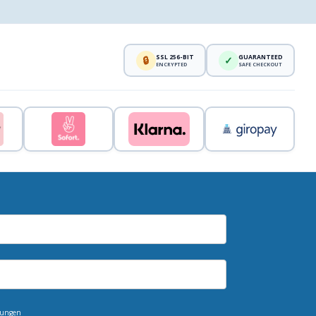
SSL 256-BIT
GUARANTEED
🔒
✓
ENCRYPTED
SAFE CHECKOUT
mungen