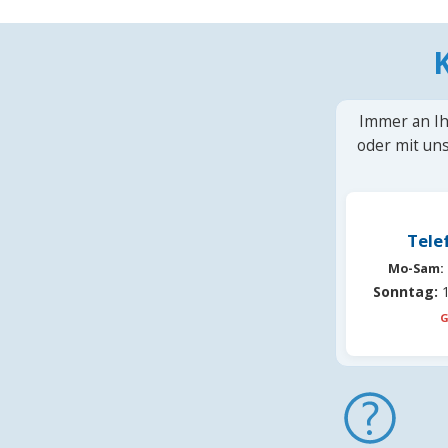
Immer an Ih
oder mit uns
Tele
Mo-Sam:
Sonntag:
1
G