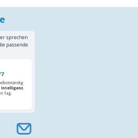
e
ter sprechen
 die passende
/7
elbstständig
 Intelligenz
.
en Tag.