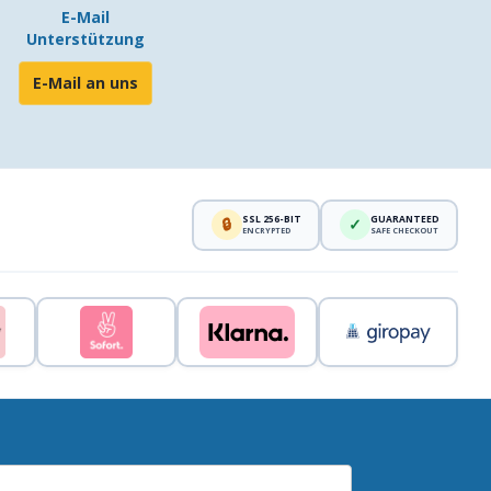
E-Mail
Unterstützung
E-Mail an uns
SSL 256-BIT
GUARANTEED
🔒
✓
ENCRYPTED
SAFE CHECKOUT