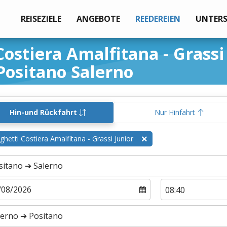
REISEZIELE
ANGEBOTE
REEDEREIEN
UNTER
ostiera Amalfitana - Grassi
Positano Salerno
Hin-und Rückfahrt
Nur Hinfahrt
ghetti Costiera Amalfitana - Grassi Junior