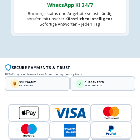
WhatsApp KI 24/7
Buchungsstatus und Angebote selbstständig
abrufen mit unserer
Künstlichen Intelligenz
.
Sofortige Antworten – jeden Tag.
SECURE PAYMENTS & TRUST
100% Encrypted transactions & flexible payment options
SSL 256-BIT
GUARANTEED
🔒
✓
ENCRYPTED
SAFE CHECKOUT