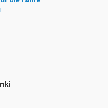
i
nki