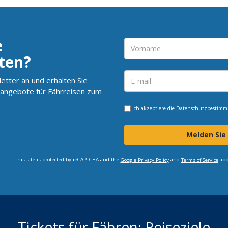
e
ten?
etter an und erhalten Sie
angebote für Fährreisen zum
Ich akzeptiere die
Datenschutzbestim
Melden Sie
This site is protected by reCAPTCHA and the
and
app
Google Privacy Policy
Terms of Service
Tickets für Fähren: Reiseziele