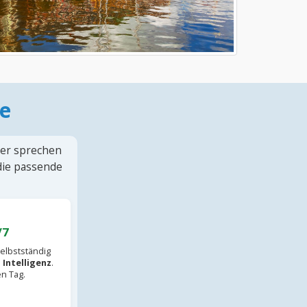
e
ter sprechen
 die passende
/7
elbstständig
 Intelligenz
.
en Tag.