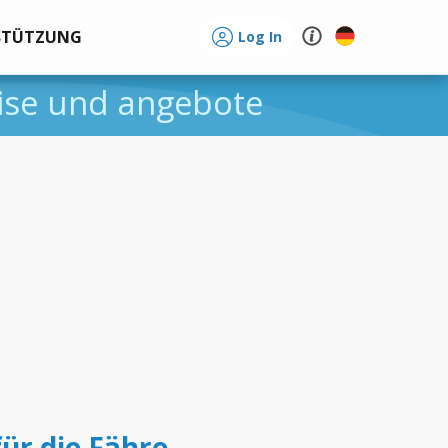
STÜTZUNG
Log In
eise und angebote
für die Fähre