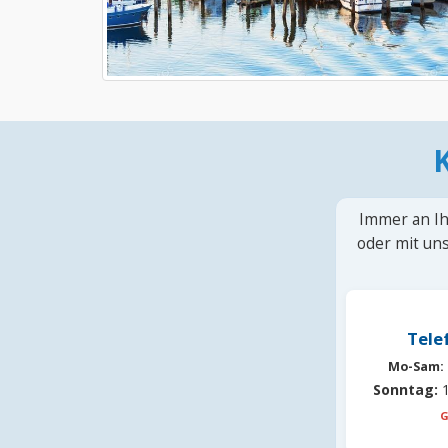
Immer an Ih
oder mit uns
Tele
Mo-Sam:
Sonntag:
1
G