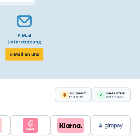
E-Mail
Unterstützung
E-Mail an uns
SSL 256-BIT
GUARANTEED
🔒
✓
ENCRYPTED
SAFE CHECKOUT