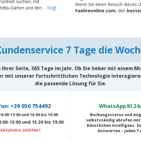
chönheit suchen, mit
Wenn Sie einen Besuch dieses ch
ella-Gärten und den ...
folgt
Faehreonline.com
, den
besten
Kundenservice 7 Tage die Woch
Ihrer Seite, 365 Tage im Jahr. Ob Sie lieber mit einem M
r mit unserer fortschrittlichen Technologie interagiere
die passende Lösung für Sie.
fon: +39 050 754492
WhatsApp KI 24
0:00-13:00 und 16.00 bis 19.00
Buchungsstatus und An
selbstständig abrufen mit
:00-13:00 und 15.30 bis 19.00
Künstlichen Intelligenz
. S
ANZJÄHRIG GEÖFFNET
Antworten – jeden T