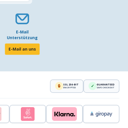
E-Mail
Unterstützung
E-Mail an uns
SSL 256-BIT
GUARANTEED
🔒
✓
ENCRYPTED
SAFE CHECKOUT