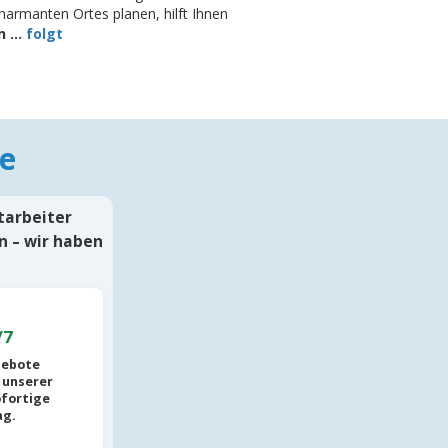
armanten Ortes planen, hilft Ihnen
 ...
folgt
e
itarbeiter
n – wir haben
/7
gebote
 unserer
ofortige
ag.