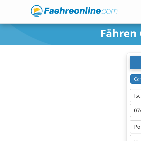
Fähren 
Ca