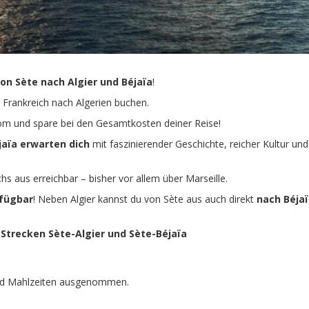
on Sète nach Algier und Béjaïa
!
 Frankreich nach Algerien buchen.
e.com und spare bei den Gesamtkosten deiner Reise!
jaïa erwarten dich
mit faszinierender Geschichte, reicher Kultur und
s aus erreichbar – bisher vor allem über Marseille.
rfügbar
! Neben Algier kannst du von Sète aus auch direkt
nach Béja
n Strecken Sète-Algier und Sète-Béjaïa
und Mahlzeiten ausgenommen.