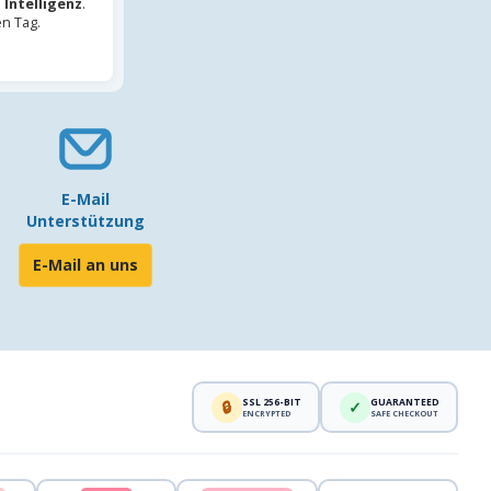
 Intelligenz
.
en Tag.
E-Mail
Unterstützung
E-Mail an uns
SSL 256-BIT
GUARANTEED
🔒
✓
ENCRYPTED
SAFE CHECKOUT